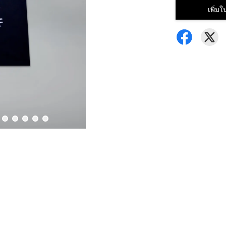
เพิ่ม