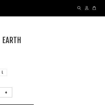
 EARTH
L
+